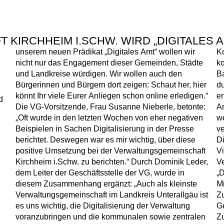
KIRCHHEIM I.SCHW. WIRD „DIGITALES A
unserem neuen Prädikat „Digitales Amt“ wollen wir
Kommunalverwaltungen mindestens 50 rein
nicht nur das Engagement dieser Gemeinden, Städte
kommunale oder zentrale Online-Verfahren im
und Landkreise würdigen. Wir wollen auch den
BayernPortal verlinkt haben. Nach einer Prüfung
Bürgerinnen und Bürgern dort zeigen: Schaut her, hier
durch das Bayerische Staatsministerium für Digitales
könnt Ihr viele Eurer Anliegen schon online erledigen.“
erhalten diese ein Schild mit der Aufschrift „Digitales
d
Die VG-Vorsitzende, Frau Susanne Nieberle, betonte:
Amt“, ein Online-Signet für Ihre Website und sie
„Oft wurde in den letzten Wochen von eher negativen
werden auf der Website des Ministeriums
Beispielen in Sachen Digitalisierung in der Presse
veröffentlicht. Das Bayerische Staatsministerium für
berichtet. Deswegen war es mir wichtig, über diese
Digitales unterstützt die Verwaltungen mit einer
positive Umsetzung bei der Verwaltungsgemeinschaft
Vielzahl von Maßnahmen bei der
Kirchheim i.Schw. zu berichten.“ Durch Dominik Leder,
Verwaltungsdigitalisierung. Mit dem Förderprogramm
dem Leiter der Geschäftsstelle der VG, wurde in
„Digitales Rathaus“ stehen insgesamt rund 42
diesem Zusammenhang ergänzt: „Auch als kleinste
Millionen Euro bereit. Gemeinden,
Verwaltungsgemeinschaft im Landkreis Unterallgäu ist
Zusammenschlüsse von Gemeinden sowie
es uns wichtig, die Digitalisierung der Verwaltung
Gemeindeverbände im Freistaat Bayern können diese
voranzubringen und die kommunalen sowie zentralen
Zuschüsse im Rahmen des Förderprogramms für die