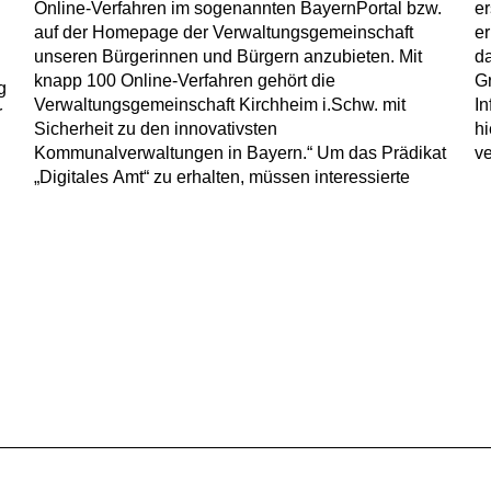
Online-Verfahren im sogenannten BayernPortal bzw.
erstmalige Bereitstellung von Online-Diensten
auf der Homepage der Verwaltungsgemeinschaft
erhalten. Mit dem „Grundkurs Digitallotse“ vermittelt
unseren Bürgerinnen und Bürgern anzubieten. Mit
das Digitalministerium rechtliche und organisatorische
knapp 100 Online-Verfahren gehört die
Grundlagen zur kommunalen Digitalisierung. Weitere
g
Verwaltungsgemeinschaft Kirchheim i.Schw. mit
Informationen zum Prädikat „Digitales Amt“ finden Sie
r
Sicherheit zu den innovativsten
hier: https://www.stmd.bayern.de/themen/digitale-
Kommunalverwaltungen in Bayern.“ Um das Prädikat
ve
„Digitales Amt“ zu erhalten, müssen interessierte