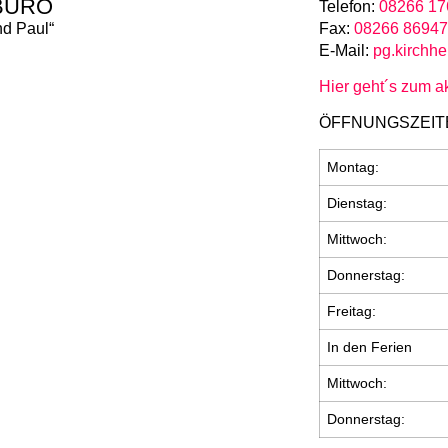
BÜRO
Telefon:
08266 17
nd Paul“
Fax:
08266 8694
E-Mail:
pg.kirchh
Hier geht´s zum a
ÖFFNUNGSZEIT
Montag:
Dienstag:
Mittwoch:
Donnerstag:
Freitag:
In den Ferien
Mittwoch:
Donnerstag: