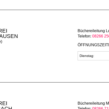
REI
Büchereileitung L
HAUSEN
Telefon:
08266 25
e)
ÖFFNUNGSZEIT
Dienstag:
REI
Büchereileitung M
BACH
Telefon:
08266 71